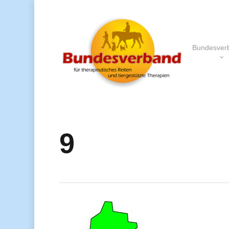
Bundesver
9